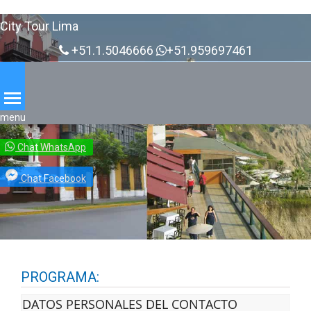
City Tour Lima
INICIO
+51.1.5046666
+51.959697461
QUIENES
SOMOS
TERMINOS
Y
menu
CONDICIONES
TESTIMONIOS
Chat WhatsApp
MEDIO
Chat Facebook
DE
PAGOS
CONTACTENOS
PROGRAMA:
DATOS PERSONALES DEL CONTACTO